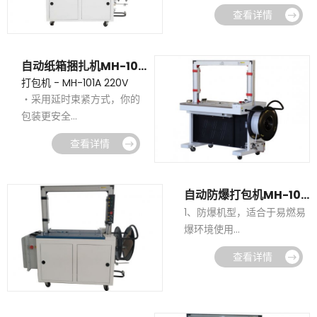
・龙门架设计，捆扎速度更
查看详情
快，安全可靠，值得信赖
・钢制刀，经久耐磨，高台
自动打包机值得拥有！
自动纸箱捆扎机MH-101A 220V
打包机 - MH-101A 220V
・采用延时束紧方式，你的
包装更安全
・机芯结构简单，静音节能
查看详情
・民用电源，方便实用
・安全、节能、高效，自动
纸箱捆扎机一应俱全！
自动防爆打包机MH-101A-F
1、防爆机型，适合于易燃易
爆环境使用
2、高于国家标准级别的防爆
查看详情
等级，使用更安全
3、该机自动检测、自动打
包、自动输送，可实现无人
化操作