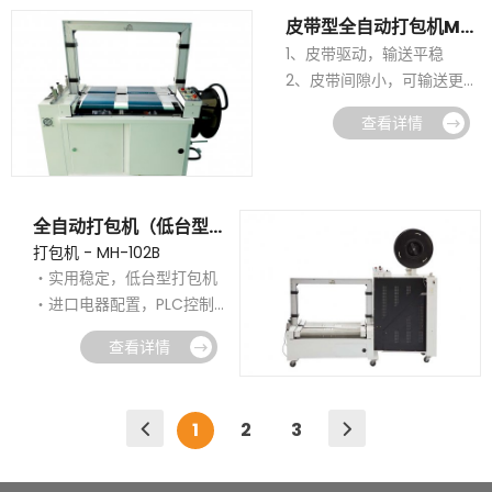
皮带型全自动打包机MH-102AP
1、皮带驱动，输送平稳
2、皮带间隙小，可输送更小
更窄的货物
查看详情
3、PLC控制，进口电器配
置，性能稳定
4、可单机使用，亦可配输
送机一起使用
全自动打包机（低台型）MH-102B
打包机 - MH-102B
如何正确操作封箱机
2022-10-09
・实用稳定，低台型打包机
・进口电器配置，PLC控制
托盘缠绕机使用前的注意事项
2025-06-09
・单机/流水线使用，简单易
查看详情
初次使用开箱机需要注意的问题
操作，多种可选
2025-06-04
・全自动流水线操作，提高
栈板打包机可适用什么材质打包带
2025-04-03
工作效率
1
2
3
打包机烫头烧毁的原因
2025-03-18