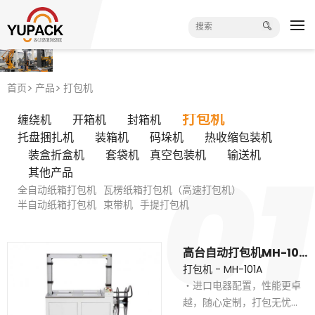
首页
产品
打包机
打包机
缠绕机
开箱机
封箱机
托盘捆扎机
装箱机
码垛机
热收缩包装机
装盒折盒机
套袋机
真空包装机
输送机
其他产品
全自动纸箱打包机
瓦楞纸箱打包机（高速打包机）
半自动纸箱打包机
束带机
手提打包机
高台自动打包机MH-101A
打包机 - MH-101A
・进口电器配置，性能更卓
越，随心定制，打包无忧