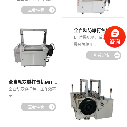
使用
查看详情
・自动检测、自动输送，无
需人工干预，自动打包
・优质的服务，顶尖的技
全自动防爆打包机MH-102A-F
术，全自动打包机让生产线
1、防爆机型，适合于易燃易
更加智能！
爆环境使用
2、高于国家标准级别的防爆
查看详情
等级，使用更安全
3、该机自动检测、自动打
包、自动输送，可实现无人
化操作
全自动双道打包机MH-102A-S
4、铸钢机芯结构，运行稳
全自动双道打包，工作效率
定，故障率低
高
前后各有一个控制面板，操
查看详情
作方便
双机芯结构，性能更稳定
摆盖式拉紧，束紧力更强