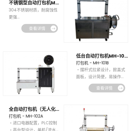
不锈钢型自动打包机MH-101A
4、铸钢机芯结构，运行稳
304不锈钢材质，耐腐蚀性
定，故障率低
更强
台面配无动力滚筒，操作更
查看详情
加省力
框架尺寸、台面高度均可定
制
可定制防爆机型
低台自动打包机MH-101B
打包机 - MH-101B
・摆杆式拉紧设计，掀盖式
面板，设计简便，易操作
・钢制刀盒经久耐磨，刀片
查看详情
锋利，细节精致
・维护便捷，质量保证，轻
松上手，操作简单
全自动打包机（无人化高台型）MH-102A
・轻松打包，效率更高，低
打包机 - MH-102A
台自动打包机打包更牢固！
・进口电器配置，PLC控制
・高台型设计，单机/流水线