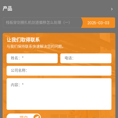
不同瓶型如何选择装箱机
2025-03-17
产品
栈板穿剑捆扎机剑道偏移怎么处理（二）
2025-03-04
栈板穿剑捆扎机剑道偏移怎么处理（一）
2025-03-03
封箱机可以倒过来当开箱机用吗
2024-12-03
让我们取得联系
封箱机侧帖可以加到多长
2024-11-26
与我们保持联系快速解决您的问题。
卸垛机是一款特殊的机器吗
2024-11-25
通过式覆顶膜机选购须知
2024-11-18
顶升旋转机用气缸还是用电机
2024-11-12
提袋封口机总是掉袋怎么处理
2024-11-05
内抽真空机对于袋子尺寸的要求
2024-11-04
真空包装机有异响如何解决
2024-10-28