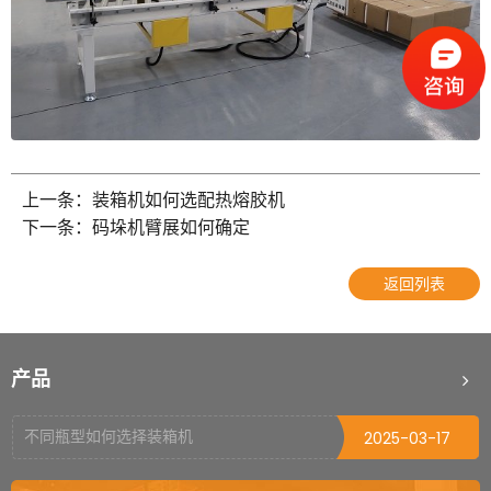
上一条：装箱机如何选配热熔胶机
如何正确操作封箱机
2022-10-09
下一条：码垛机臂展如何确定
托盘缠绕机使用前的注意事项
2025-06-09
返回列表
初次使用开箱机需要注意的问题
2025-06-04
栈板打包机可适用什么材质打包带
2025-04-03
产品
打包机烫头烧毁的原因
2025-03-18
不同瓶型如何选择装箱机
2025-03-17
栈板穿剑捆扎机剑道偏移怎么处理（二）
2025-03-04