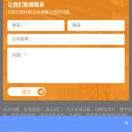
让我们取得联系
栈板穿剑捆扎机剑道偏移怎么处理（一）
2025-03-03
与我们保持联系快速解决您的问题。
封箱机可以倒过来当开箱机用吗
2024-12-03
封箱机侧帖可以加到多长
2024-11-26
卸垛机是一款特殊的机器吗
2024-11-25
通过式覆顶膜机选购须知
2024-11-18
顶升旋转机用气缸还是用电机
2024-11-12
提袋封口机总是掉袋怎么处理
2024-11-05
提交
内抽真空机对于袋子尺寸的要求
2024-11-04
真空包装机有异响如何解决
2024-10-28
站点地图
友情链接：
富山阀门
污水处理设备
动植物百科
楼宇对
讲
驾驶式扫地机
高周波热合机
无缝管
高低温交变湿热试验箱
选购立柜式真空机需要确认哪些参数
奥利巴斯显微镜
激光打标机
2024-10-22
×
Copyright © 2008-2023
青岛艾讯包装设备有限公司
鲁ICP备