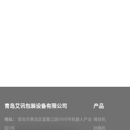
青岛艾讯包装设备有限公司
产品
地址：
青岛市黄岛区富春江路1988号机器人产业
缠绕机
园9栋
封箱机