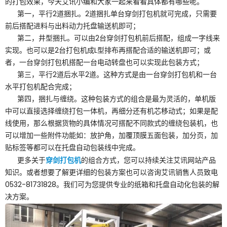
的打包效果，今天艾讯小编和大家一起来看看具体都有哪些呢。
第一，平行2道捆扎。2道捆扎单台穿剑打包机就可完成，只需要
前后搭配进料与出料动力托盘输送机即可；
第二，井型捆扎。可以由2台穿剑打包机前后搭配，组成一字线来
实现。也可以是2台打包机成L型排布再搭配合适的输送机即可；或
者，一台穿剑打包机搭配一台电动转盘也可以实现此包装方式；
第三，平行2道后水平2道。这种方式是由一台穿剑打包机和一台
水平打包机配合完成；
第四，捆扎与缠绕。这种包装方式的组合是最为灵活的，单机版
中可以直接选择缠绕打包一体机，再细分还有机芯移动式；如果是配
线使用，那么根据货物的具体情况可搭配不同款式的缠绕包装机，也
可以增加一些附件功能如：放护角，加覆顶膜五面包装，加分页，加
贴标签等都可以在托盘自动包装线中完成。
穿剑打包机
更多关于
的组合方式，您可以持续关注艾讯网站产品
知识。或者想要了解更详细的包装方案也可以咨询艾讯销售人员致电
0532-81731828。我们可为您提供专业的纸箱和托盘自动化包装的解
决方案。