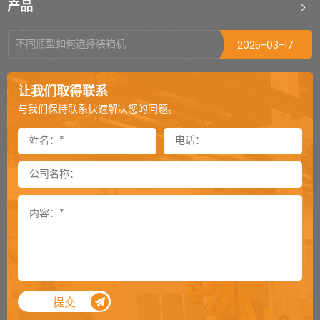
产品
打包机烫头烧毁的原因
2025-03-18
不同瓶型如何选择装箱机
2025-03-17
栈板穿剑捆扎机剑道偏移怎么处理（二）
2025-03-04
让我们取得联系
栈板穿剑捆扎机剑道偏移怎么处理（一）
2025-03-03
与我们保持联系快速解决您的问题。
封箱机可以倒过来当开箱机用吗
2024-12-03
封箱机侧帖可以加到多长
2024-11-26
卸垛机是一款特殊的机器吗
2024-11-25
通过式覆顶膜机选购须知
2024-11-18
顶升旋转机用气缸还是用电机
2024-11-12
提袋封口机总是掉袋怎么处理
2024-11-05
提交
内抽真空机对于袋子尺寸的要求
2024-11-04