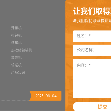
让我们取得
与我们保持联系快速
开箱机
打包机
装箱机
热收缩包装机
套袋机
输送机
产品知识
2022-10-09
2025-06-09
2025-06-04
提交
2025-04-03