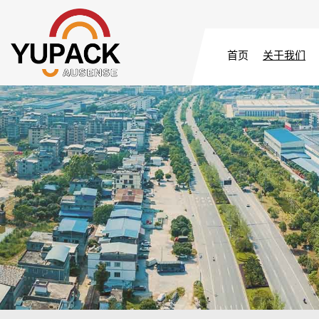
首页
关于我们