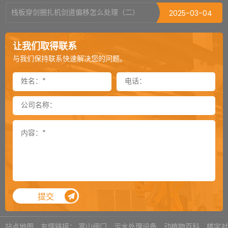
触按钮即可完成。
经受长期使用考验;可根据包
构，纠正薄膜跑偏。
栈板穿剑捆扎机剑道偏移怎么处理（二）
2025-03-04
・根据不同尺寸的产品包装
装物尺寸任意调整封切线高
可根据客户的要求添加易撕
需要，可添加自动吹气功
低。
口功能。
栈板穿剑捆扎机剑道偏移怎么处理（一）
2025-03-03
能。
・此热收缩包装机底部装有
让我们取得联系
・带高低检测记忆功能，大
带锁脚轮，可根据需要移动
封箱机可以倒过来当开箱机用吗
2024-12-03
与我们保持联系快速解决您的问题。
大提高生产效率。
或对机器进行定位。
・SM-5030LX采用下部运
封箱机侧帖可以加到多长
2024-11-26
风，且风量由变频器任意调
卸垛机是一款特殊的机器吗
2024-11-25
整。
・输送由变频器控制，速度
通过式覆顶膜机选购须知
2024-11-18
无级可调。
・炉腔上部可以打开，便于
顶升旋转机用气缸还是用电机
2024-11-12
清洁及维护。
・通过设备前面的视窗可看
提袋封口机总是掉袋怎么处理
2024-11-05
见包装的整个过程。
内抽真空机对于袋子尺寸的要求
2024-11-04
・可根据需要选配前段动力
提交
进料线及后端无动力贮物平
真空包装机有异响如何解决
2024-10-28
台
选购立柜式真空机需要确认哪些参数
2024-10-22
站点地图
友情链接：
富山阀门
污水处理设备
动植物百科
楼宇对