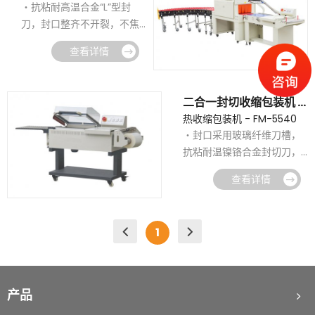
制袋器。
・抗粘耐高温合金“L”型封
进PLC可编辑控制器，
・不同大小的产品还可以搭
刀，封口整齐不开裂，不焦
・具有安全保护及警报装
配组合包装，以达到促销效
化，不冒烟。
置，且封切系统能持续流畅
查看详情
果。
・镀特弗龙不粘层封刀。
做出封口动作，
・采用原装欧姆龙数显温控
・封切不粘膜产品经封切后
・不用更替，检修及操作非
器，内置PID功能。
通过输送皮带自动输送至收
常简易。
二合一封切收缩包装机 FM-5540
・封刀温度极为灵敏与准
缩炉，进行收缩包装。
・送料长度控制经电眼与定
热收缩包装机 - FM-5540
确，可随意设定，不必担心
・此热收缩包装机可手动摇
时器组合，精准地控制胶膜
・封口采用玻璃纤维刀槽，
温度不精确伤及产品。
轮便于调节输送带高低。
的长度。
抗粘耐温镍铬合金封切刀，
如何正确操作封箱机
・封刀自身还带有自动保护
2022-10-09
・通过时间继电器精确控制
・加装水平及垂直两组电
封口整齐不开裂、不焦化。
功能，有效防止误切包装
封切时间。
查看详情
眼，便于切换选择，
托盘缠绕机使用前的注意事项
・装有特制滚轮针孔设备，
2025-06-09
物。
・滑动式胶膜支架可放置各
・对于薄或小的包装物，可
充分排去膜内空气滑动式胶
・该热收缩包装机封切部分
种规格收缩膜，
初次使用开箱机需要注意的问题
2025-06-04
轻易完成封口包装作业。
膜支架，
装有有机玻璃保护罩。
・顺滑的打孔装置整套封切
1
・自动卷取废料采用单独马
・可放置各种规格收缩膜，
・带有自动报警功能，大大
动作由气缸自动完成，大大
栈板打包机可适用什么材质打包带
2025-04-03
达控制，不会过于松弛或过
任意调整。
提高操作者的安全性。
减少工作强度并提高生产效
紧而拉裂，废料容易拆卸。
・耗电量小，平均每小时耗
打包机烫头烧毁的原因
・整套机器真正实现与生产
2025-03-18
率。
・包装不同高度的产品，封
电量仅3.5kw。
线的无人化操作连接。
产品
刀升降由电机传动，只需轻
不同瓶型如何选择装箱机
・PPS耐温材质刀夹头，能
2025-03-17
特别设计的薄膜上下同步机