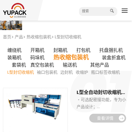
首页
产品
热收缩包装机
L型封切收缩机
缠绕机
开箱机
封箱机
打包机
托盘捆扎机
热收缩包装机
装箱机
码垛机
装盒折盒机
套袋机
真空包装机
输送机
其他产品
L型封切收缩机
袖口包装机
边封机
收缩炉
瓶口标签收缩机
L型全自动封切收缩机（经济型）FQL-450LA+BSD-4525
・可选配密接功能，专为小
产品设计；
・搭配组合包装，形式多
查看详情
样；
・大小齿条设计，调节更快