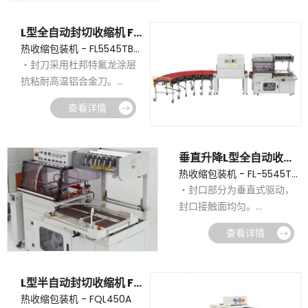
捷；
・集成控制，性价比更高。
L型全自动封切收缩机 FL5545TBA+SM4525
热收缩包装机 - FL5545TBA+SM4525
・封刀采用杜邦特氟龙涂层
抗粘耐高温铝合金刀。
・封口不会开裂，不会焦
查看详情
化，不冒烟雾污染。
・配有进口检测光电，水
平，垂直检测各一组，便于
垂直升降L型全自动收缩包装机FL-5545TBD+SM5030LX
切换选择。
热收缩包装机 - FL-5545TBD+SM5030LX
・对于薄与小的包装物，也
・封口部分为垂直式驱动，
可轻易完成封口包装作业。
封口接触面均匀。
・自动送料，长度亦能经由
・垂直式驱动可克服传统“L”
电眼和计时器的组合，自动
查看详情
型自动封切包装机出现的折
调节，配有感应马达，自动
皱和封口线不在中部的问
卷取废料。
题，
・当包装物尺寸变更时，调
L型半自动封切收缩机 FQL450A
・达到极佳的封口效果。
整非常简单，不用换模具与
热收缩包装机 - FQL450A
・此热收缩包装机采用最先