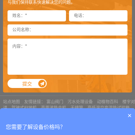
封箱机可以倒过来当开箱机用吗
2024-12-03
与我们保持联系快速解决您的问题。
封箱机侧帖可以加到多长
2024-11-26
卸垛机是一款特殊的机器吗
2024-11-25
通过式覆顶膜机选购须知
2024-11-18
顶升旋转机用气缸还是用电机
2024-11-12
提袋封口机总是掉袋怎么处理
2024-11-05
内抽真空机对于袋子尺寸的要求
2024-11-04
提交
真空包装机有异响如何解决
2024-10-28
选购立柜式真空机需要确认哪些参数
2024-10-22
站点地图
友情链接：
富山阀门
污水处理设备
动植物百科
楼宇对
讲
驾驶式扫地机
高周波热合机
无缝管
高低温交变湿热试验箱
托盘井型捆扎的几种方式
奥利巴斯显微镜
激光打标机
×
2024-10-21
Copyright © 2008-2023
青岛艾讯包装设备有限公司
鲁ICP备
打包机如何实现通讯
您需要了解设备价格吗？
2024-10-15
19044937号