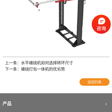
如何正确操作封箱机
2022-10-09
托盘缠绕机使用前的注意事项
2025-06-09
上一条：水平缠绕机如何选择转环尺寸
初次使用开箱机需要注意的问题
2025-06-04
下一条：缠绕打包一体机的优劣势
栈板打包机可适用什么材质打包带
2025-04-03
返回列表
打包机烫头烧毁的原因
2025-03-18
不同瓶型如何选择装箱机
2025-03-17
产品
栈板穿剑捆扎机剑道偏移怎么处理（二）
2025-03-04