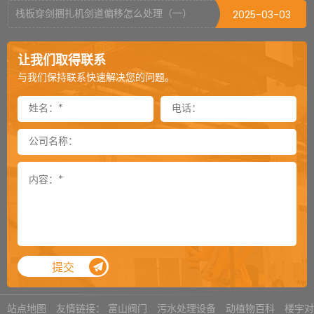
栈板穿剑捆扎机剑道偏移怎么处理（一）
2025-03-03
封箱机可以倒过来当开箱机用吗
2024-12-03
让我们取得联系
封箱机侧帖可以加到多长
2024-11-26
与我们保持联系快速解决您的问题。
卸垛机是一款特殊的机器吗
2024-11-25
通过式覆顶膜机选购须知
2024-11-18
顶升旋转机用气缸还是用电机
2024-11-12
提袋封口机总是掉袋怎么处理
2024-11-05
内抽真空机对于袋子尺寸的要求
2024-11-04
真空包装机有异响如何解决
2024-10-28
提交
选购立柜式真空机需要确认哪些参数
2024-10-22
托盘井型捆扎的几种方式
2024-10-21
站点地图
友情链接：
富山阀门
污水处理设备
动植物百科
楼宇对