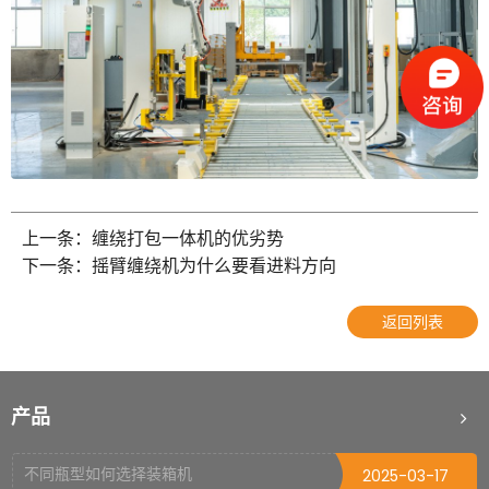
上一条：缠绕打包一体机的优劣势
如何正确操作封箱机
2022-10-09
下一条：摇臂缠绕机为什么要看进料方向
托盘缠绕机使用前的注意事项
2025-06-09
返回列表
初次使用开箱机需要注意的问题
2025-06-04
栈板打包机可适用什么材质打包带
2025-04-03
产品
打包机烫头烧毁的原因
2025-03-18
不同瓶型如何选择装箱机
2025-03-17