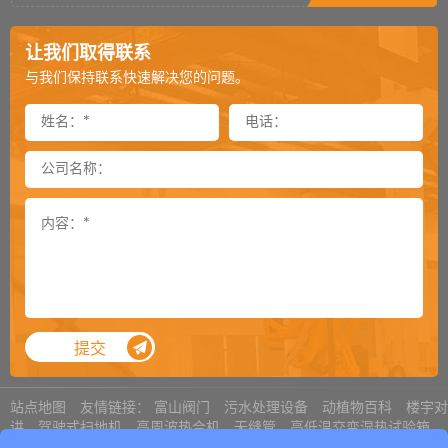
栈板穿剑捆扎机剑道偏移怎么处理（二）
2025-03-04
让我们取得联系
栈板穿剑捆扎机剑道偏移怎么处理（一）
2025-03-03
与我们保持联系快速解决您的问题。
封箱机可以倒过来当开箱机用吗
2024-12-03
封箱机侧帖可以加到多长
2024-11-26
卸垛机是一款特殊的机器吗
2024-11-25
通过式覆顶膜机选购须知
2024-11-18
顶升旋转机用气缸还是用电机
2024-11-12
提袋封口机总是掉袋怎么处理
2024-11-05
提交
内抽真空机对于袋子尺寸的要求
2024-11-04
真空包装机有异响如何解决
2024-10-28
站点地图
友情链接：
富山阀门
污水处理设备
动植物百科
楼宇对
讲
驾驶式扫地机
高周波热合机
无缝管
高低温交变湿热试验箱
奥利巴斯显微镜
激光打标机