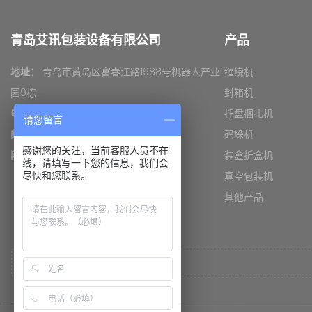
托盘缠绕机使用前的注意事项
青岛艾讯包装设备有限公司
产品
初次使用开箱机需要注意的问题
地址：
青岛市黄岛区富春江路1988号机器人产业
缠绕机
栈板打包机可适用什么材质打包带
园9栋
封箱机
电话：
0532- 81731825
托盘捆扎机
打包机烫头烧毁的原因
请您留言
邮箱：
xiaoshou@yupack.cn
码垛机
不同瓶型如何选择装箱机
感谢您的关注，当前客服人员不在
网址：
www.yupack.cn
装盒折盒机
线，请填写一下您的信息，我们会
栈板穿剑捆扎机剑道偏移怎么处理（二）
真空包装机
尽快和您联系。
其他产品
栈板穿剑捆扎机剑道偏移怎么处理（一）
封箱机可以倒过来当开箱机用吗
封箱机侧帖可以加到多长
卸垛机是一款特殊的机器吗