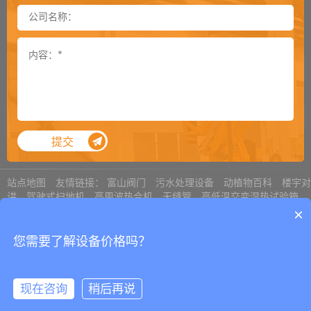
封箱机侧帖可以加到多长
2024-11-26
卸垛机是一款特殊的机器吗
2024-11-25
通过式覆顶膜机选购须知
2024-11-18
顶升旋转机用气缸还是用电机
2024-11-12
提袋封口机总是掉袋怎么处理
2024-11-05
提交
内抽真空机对于袋子尺寸的要求
2024-11-04
真空包装机有异响如何解决
2024-10-28
站点地图
友情链接：
富山阀门
污水处理设备
动植物百科
楼宇对
讲
驾驶式扫地机
高周波热合机
无缝管
高低温交变湿热试验箱
选购立柜式真空机需要确认哪些参数
奥利巴斯显微镜
激光打标机
×
2024-10-22
Copyright © 2008-2023
青岛艾讯包装设备有限公司
鲁ICP备
托盘井型捆扎的几种方式
您需要了解设备价格吗？
2024-10-21
19044937号
打包机如何实现通讯
2024-10-15
现在咨询
稍后再说
开箱机的故障报警有哪些
2024-10-14
邮箱
联系
留言
顶部
产品