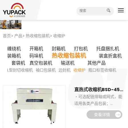
首页
产品
热收缩包装机
收缩炉
缠绕机
开箱机
封箱机
打包机
托盘捆扎机
热收缩包装机
装箱机
码垛机
装盒折盒机
套袋机
真空包装机
输送机
其他产品
L型封切收缩机
袖口包装机
边封机
收缩炉
瓶口标签收缩机
直热式收缩机BSD-4525
・可选配链排轴或网式，能
适用各类产品包装；
・直热式设计，节能降耗；
查看详情
・带可视窗，包装效果一目
了然你；