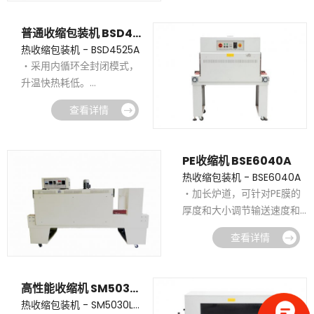
・集成控制，性价比更高。
普通收缩包装机 BSD4525A
热收缩包装机 - BSD4525A
・采用内循环全封闭模式，
升温快热耗低。
・收缩机外壳采用增加防烫
查看详情
板，使用更安全设计更人性
化。
・此热收缩包装机还可配套
PE收缩机 BSE6040A
其他封切设备使用，效果更
热收缩包装机 - BSE6040A
佳效率更高。
・加长炉道，可针对PE膜的
厚度和大小调节输送速度和
炉道温度。
查看详情
・BSE6040A 采用进口双运
风电机，使炉腔内热风散布
均匀，收缩后效果更加美
高性能收缩机 SM5030LX/5030LH
观。
热收缩包装机 - SM5030LX/5030LH
・采用实心钢杆外包进口硅