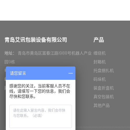
青岛艾讯包装设备有限公司
产品
地址：
青岛市黄岛区富春江路1988号机器人产业
缠绕机
园9栋
封箱机
电话：
0532- 81731825
托盘捆扎机
请您留言
邮箱：
xiaoshou@yupack.cn
码垛机
感谢您的关注，当前客服人员不在
网址：
www.yupack.cn
装盒折盒机
线，请填写一下您的信息，我们会
如何正确操作封箱机
真空包装机
尽快和您联系。
其他产品
托盘缠绕机使用前的注意事项
初次使用开箱机需要注意的问题