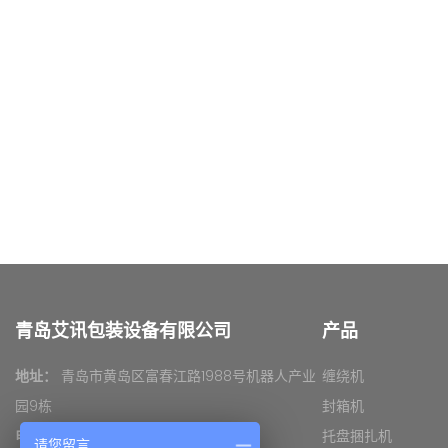
青岛艾讯包装设备有限公司
产品
地址：
青岛市黄岛区富春江路1988号机器人产业
缠绕机
园9栋
封箱机
电话：
0532- 81731825
托盘捆扎机
请您留言