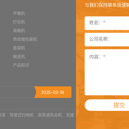
与我们保持联系快速
开箱机
打包机
装箱机
热收缩包装机
2022-10-09
套袋机
2025-06-09
输送机
产品知识
2025-06-04
2025-04-03
2025-03-18
提交
2025-03-17
对讲
驾驶式扫地机
高周波热合机
无缝
2025-03-04