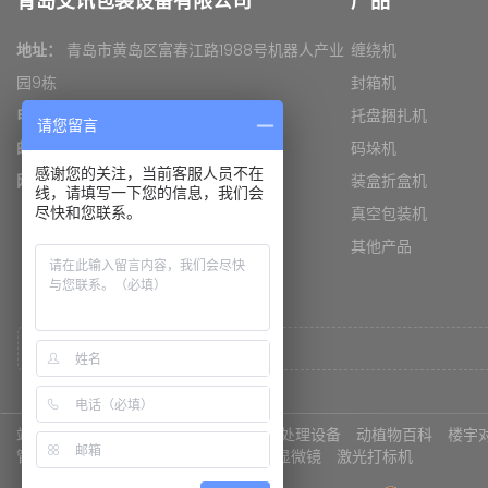
青岛艾讯包装设备有限公司
产品
地址：
青岛市黄岛区富春江路1988号机器人产业
缠绕机
园9栋
封箱机
电话：
0532- 81731825
托盘捆扎机
请您留言
邮箱：
xiaoshou@yupack.cn
码垛机
如何正确操作封箱机
感谢您的关注，当前客服人员不在
网址：
www.yupack.cn
装盒折盒机
线，请填写一下您的信息，我们会
托盘缠绕机使用前的注意事项
真空包装机
尽快和您联系。
其他产品
初次使用开箱机需要注意的问题
栈板打包机可适用什么材质打包带
打包机烫头烧毁的原因
不同瓶型如何选择装箱机
站点地图
友情链接：
富山阀门
污水处理设备
动植物百科
楼宇
栈板穿剑捆扎机剑道偏移怎么处理（二）
管
高低温交变湿热试验箱
奥利巴斯显微镜
激光打标机
栈板穿剑捆扎机剑道偏移怎么处理（一）